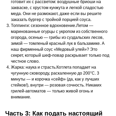
готовит их с рассветом: воздушные бриоши на
закваске, с хрустом кунжута и легкой сладостью
меда. Они не размокают, даже если вы решите
заказать бургер с тройной порцией соуса.
Топпинги: сезонное вдохновение.Летом —
маринованные огурцы с укропом из собственного
огорода, осенью — грибы из суздальских лесов,
зимой — томленый красный лук в бальзамике. А
наш фирменный соус «Медовый улей»? Это
секрет, который шеф-повар раскрывает только под
честное слово.
Жарка: наука и страсть.Котлета попадает на
чугунную сковороду, раскаленную до 200°C. 3
минуты — и корочка «сейф» (да, как у лучших
стейков!), внутри — розовая сочность. Никаких
грилей-автоматов — только живой огонь и
внимание.
Часть 3: Как подать настоящий