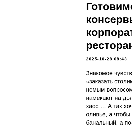
Готовим
консерв
корпора
рестора
2025-10-28 08:43
Знакомое чувств
«заказать столи
немым вопросом
намекают на до
хаос … А так хо
оливье, а чтобы
банальный, а п