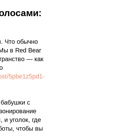
голосами:
. Что обычно
Мы в Red Bear
транство — как
о
post/5pbe1z5pd1-
 бабушки с
 зонирование
 и уголок, где
боты, чтобы вы