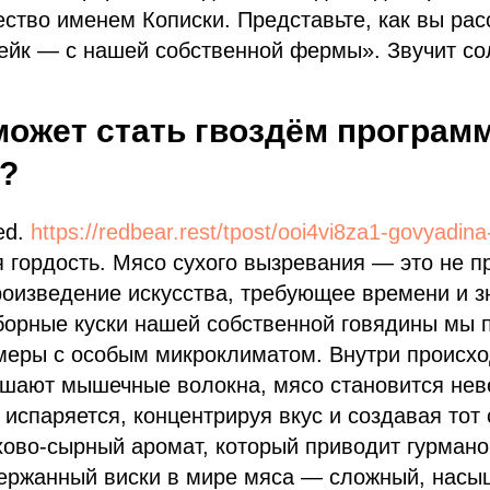
ество именем Кописки. Представьте, как вы ра
тейк — с нашей собственной фермы». Звучит со
 может стать гвоздём програ
?
ed.
https://redbear.rest/tpost/ooi4vi8za1-govyadin
 гордость. Мясо сухого вызревания — это не пр
роизведение искусства, требующее времени и з
тборные куски нашей собственной говядины мы
меры с особым микроклиматом. Внутри происхо
шают мышечные волокна, мясо становится нев
 испаряется, концентрируя вкус и создавая тот
ово-сырный аромат, который приводит гурманов
держанный виски в мире мяса — сложный, насы