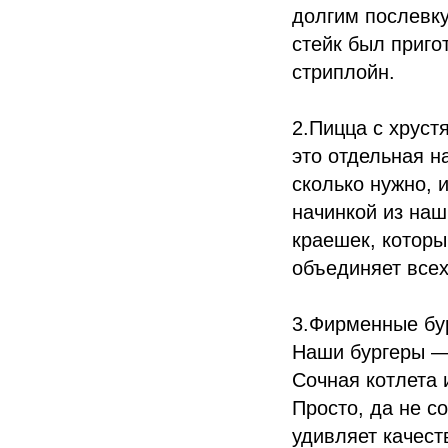
долгим послевк
стейк был приго
стриплойн.
2.Пицца с хруст
это отдельная н
сколько нужно, 
начинкой из наш
краешек, которы
объединяет всех
3.Фирменные бур
Наши бургеры —
Сочная котлета 
Просто, да не с
удивляет качест