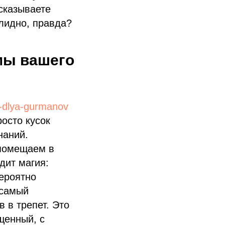
ссказываете
лидно, правда?
ммы вашего
a-dlya-gurmanov
осто кусок
наний.
 помещаем в
дит магия:
ероятно
 самый
 в трепет. Это
щенный, с