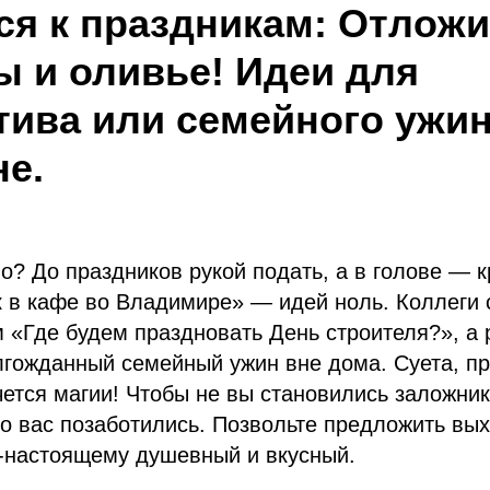
ся к праздникам: Отложи
ы и оливье! Идеи для
тива или семейного ужин
не.
о? До праздников рукой подать, а в голове — к
к в кафе во Владимире» — идей ноль. Коллеги 
 «Где будем праздновать День строителя?», а
лгожданный семейный ужин вне дома. Суета, п
чется магии! Чтобы не вы становились заложни
 о вас позаботились. Позвольте предложить вых
о-настоящему душевный и вкусный.