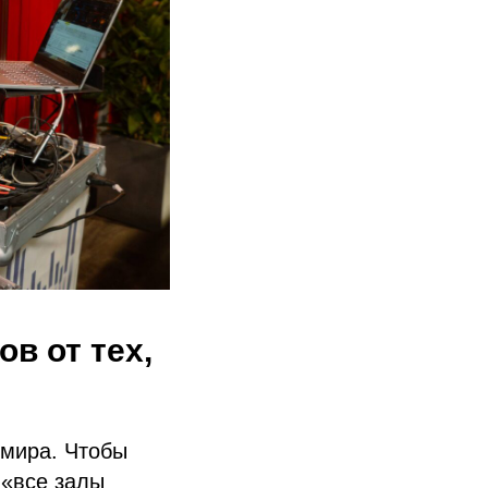
в от тех,
имира. Чтобы
 «все залы