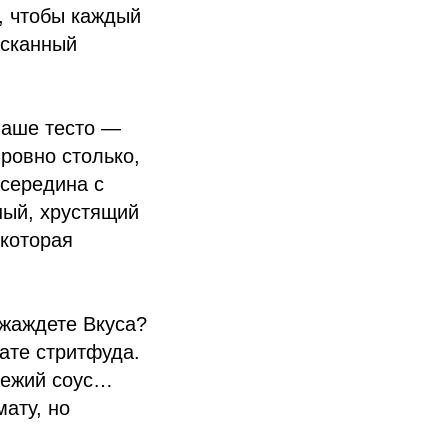
, чтобы каждый
ысканный
Наше тесто —
ровно столько,
 середина с
ный, хрустящий
 которая
 жаждете Вкуса?
ате стритфуда.
вежий соус…
мату, но