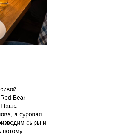
асивой
 Red Bear
. Наша
ова, а суровая
оизводим сыры и
А потому