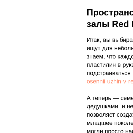
Пространс
залы Red 
Итак, вы выбира
ищут для неболь
знаем, что кажд
пластилин в рук
подстраиваться 
osennii-uzhin-v-r
А теперь — семе
дедушками, и не
позволяет созда
младшее поколен
могли просто на