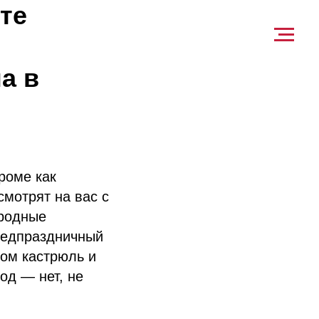
те
а в
роме как
смотрят на вас с
 родные
редпраздничный
ком кастрюль и
од — нет, не