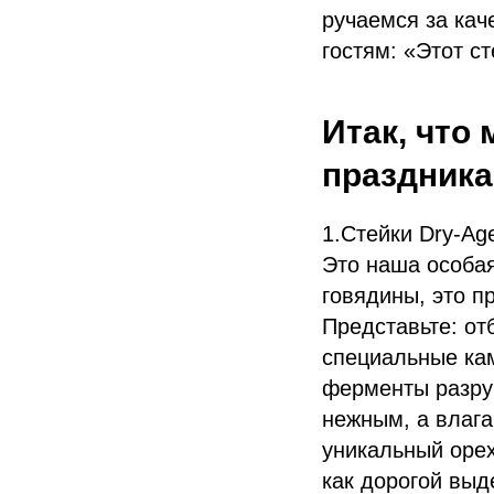
ручаемся за кач
гостям: «Этот с
Итак, что
праздника
1.Стейки Dry-Ag
Это наша особая
говядины, это п
Представьте: о
специальные ка
ферменты разру
нежным, а влага
уникальный орех
как дорогой вы