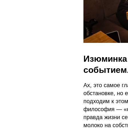
Изюминка 
событием
Ах, это самое г
обстановке, но 
подходим к это
философия — «от
правда жизни с
молоко на собс