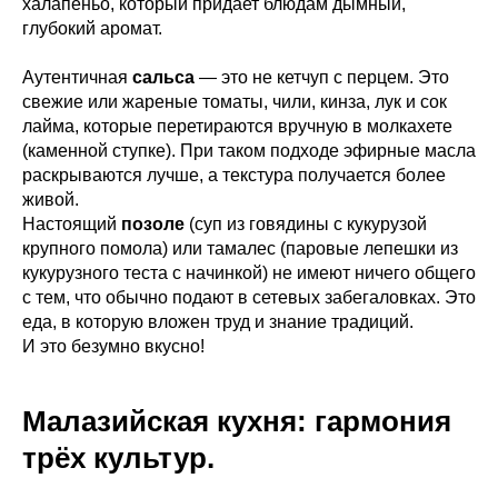
халапеньо, который придает блюдам дымный,
глубокий аромат.
Аутентичная
сальса
— это не кетчуп с перцем. Это
свежие или жареные томаты, чили, кинза, лук и сок
лайма, которые перетираются вручную в молкахете
(каменной ступке). При таком подходе эфирные масла
раскрываются лучше, а текстура получается более
живой.
Настоящий
позоле
(суп из говядины с кукурузой
крупного помола) или тамалес (паровые лепешки из
кукурузного теста с начинкой) не имеют ничего общего
с тем, что обычно подают в сетевых забегаловках. Это
еда, в которую вложен труд и знание традиций.
И это безумно вкусно!
Малазийская кухня: гармония
трёх культур.