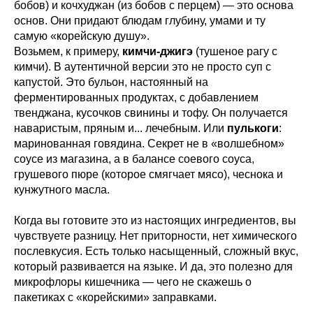
бобов) и кочхуджан (из бобов с перцем) — это основа
основ. Они придают блюдам глубину, умами и ту
самую «корейскую душу».
Возьмем, к примеру,
кимчи-джигэ
(тушеное рагу с
кимчи). В аутентичной версии это не просто суп с
капустой. Это бульон, настоянный на
ферментированных продуктах, с добавлением
твенджана, кусочков свинины и тофу. Он получается
наваристым, пряным и... лечебным. Или
пулькоги
:
маринованная говядина. Секрет не в «волшебном»
соусе из магазина, а в балансе соевого соуса,
грушевого пюре (которое смягчает мясо), чеснока и
кунжутного масла.
Когда вы готовите это из настоящих ингредиентов, вы
чувствуете разницу. Нет приторности, нет химического
послевкусия. Есть только насыщенный, сложный вкус,
который развивается на языке. И да, это полезно для
микрофлоры кишечника — чего не скажешь о
пакетиках с «корейскими» заправками.