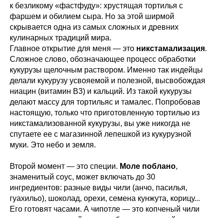
к безликому «фастфуду»: хрустящая тортилья с
фаршем и обилием сыра. Но за этой ширмой
скрывается одна из самых сложных и древних
кулинарных традиций мира.
Главное открытие для меня — это
никстамализация
.
Сложное слово, обозначающее процесс обработки
кукурузы щелочным раствором. Именно так индейцы
делали кукурузу усвояемой и полезной, высвобождая
ниацин (витамин B3) и кальций. Из такой кукурузы
делают массу для тортильяс и тамалес. Попробовав
настоящую, только что приготовленную тортилью из
никстамализованной кукурузы, вы уже никогда не
спутаете ее с магазинной лепешкой из кукурузной
муки. Это небо и земля.
Второй момент — это специи.
Моле поблано
,
знаменитый соус, может включать до 30
ингредиентов: разные виды чили (анчо, пасилья,
гуахильо), шоколад, орехи, семена кунжута, корицу...
Его готовят часами. А чипотле — это копченый чили