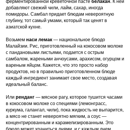
ферментированной креветочной пасте
белакан
. К ней
добавляют свежий чили, лайм, сахар, иногда
помидоры. Самбал придает блюдам невероятную
глубину, тот самый умами, который так ценят в
азиатской кухне.
Возьмем
наси лемак
— национальное блюдо
Малайзии. Рис, приготовленный на кокосовом молоке
с пандановыми листьями, подается с острым
самбалом, жареными анчоусами, арахисом, огурцом и
вареным яйцом. Кажется, что это просто набор
продуктов, но в правильно приготовленном блюде
каждый ингредиент занимает свое место, создавая
идеальный баланс.
Или
ренданг
— мясное рагу, которое тушится часами
в кокосовом молоке со специями (лемонграсс,
куркума, галангал, чили), пока жидкость не выпарится,
а мясо не станет невероятно мягким, а соус —
концентрированным и карамелизированным. Это
блюдо может храниться днями, и с каждым днем