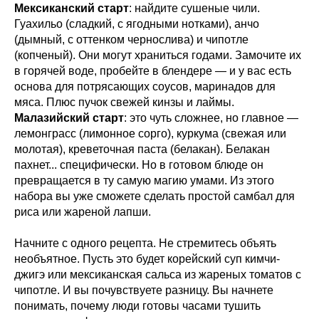
Мексиканский старт
: найдите сушеные чили.
Гуахильо (сладкий, с ягодными нотками), анчо
(дымный, с оттенком чернослива) и чипотле
(копченый). Они могут храниться годами. Замочите их
в горячей воде, пробейте в блендере — и у вас есть
основа для потрясающих соусов, маринадов для
мяса. Плюс пучок свежей кинзы и лаймы.
Малазийский старт
: это чуть сложнее, но главное —
лемонграсс (лимонное сорго), куркума (свежая или
молотая), креветочная паста (белакан). Белакан
пахнет... специфически. Но в готовом блюде он
превращается в ту самую магию умами. Из этого
набора вы уже сможете сделать простой самбал для
риса или жареной лапши.
Начните с одного рецепта. Не стремитесь объять
необъятное. Пусть это будет корейский суп кимчи-
джигэ или мексиканская сальса из жареных томатов с
чипотле. И вы почувствуете разницу. Вы начнете
понимать, почему люди готовы часами тушить